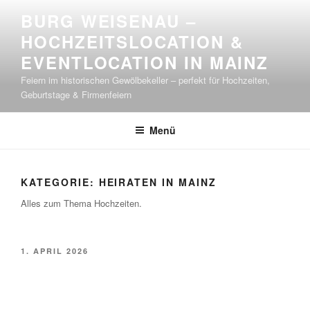
Zum
BURG WEISENAU –
Inhalt
HOCHZEITSLOCATION &
springen
EVENTLOCATION IN MAINZ
Feiern im historischen Gewölbekeller – perfekt für Hochzeiten,
Geburtstage & Firmenfeiern
Menü
KATEGORIE:
HEIRATEN IN MAINZ
Alles zum Thema Hochzeiten.
VERÖFFENTLICHT
1. APRIL 2026
AM