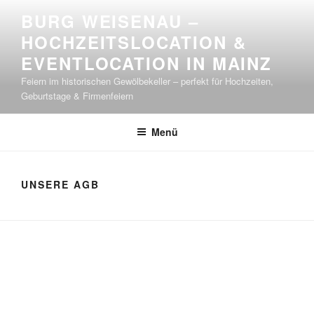
Zum
BURG WEISENAU –
Inhalt
HOCHZEITSLOCATION &
springen
EVENTLOCATION IN MAINZ
Feiern im historischen Gewölbekeller – perfekt für Hochzeiten,
Geburtstage & Firmenfeiern
Menü
UNSERE AGB